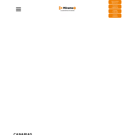
DESCARGA
MIRAPLAY
Buzón de
Sugerencias
Contratar
Publicidad
Contacto
Comercial
CANARIAS