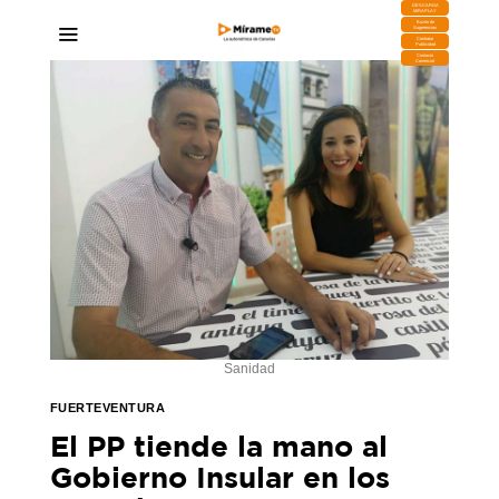
DESCARGA
MIRAPLAY
Buzón de
Sugerencias
Contratar
Publicidad
Contacto
Comercial
Sanidad
FUERTEVENTURA
El PP tiende la mano al
Gobierno Insular en los