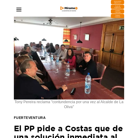
DESCARGA
MIRAPLAY
Buzón de
Sugerencias
Contratar
Publicidad
Contacto
Comercial
Tony Pereira reclama "contundencia por una vez al Alcalde de La
Oliva"
FUERTEVENTURA
El PP pide a Costas que de
una solución inmediata al