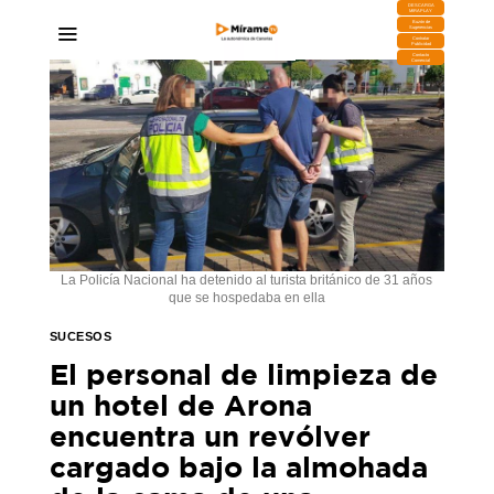
DESCARGA
MIRAPLAY
Buzón de
Sugerencias
Contratar
Publicidad
Contacto
Comercial
La Policía Nacional ha detenido al turista británico de 31 años
que se hospedaba en ella
SUCESOS
El personal de limpieza de
un hotel de Arona
encuentra un revólver
cargado bajo la almohada