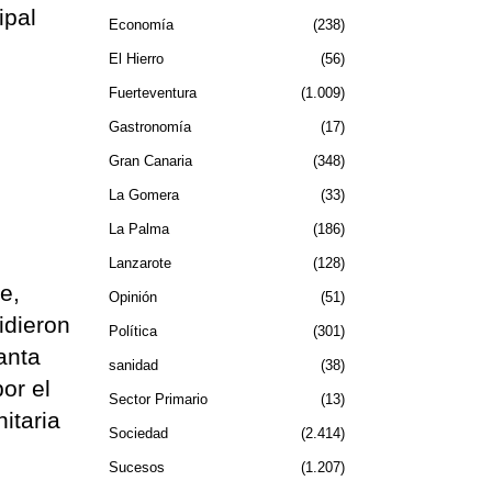
ipal
Economía
238
e
El Hierro
56
Fuerteventura
1.009
Gastronomía
17
Gran Canaria
348
La Gomera
33
La Palma
186
Lanzarote
128
e,
Opinión
51
idieron
Política
301
anta
sanidad
38
or el
Sector Primario
13
nitaria
Sociedad
2.414
Sucesos
1.207