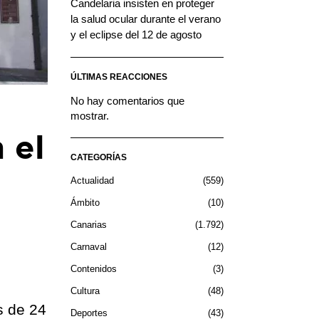
Candelaria insisten en proteger
la salud ocular durante el verano
y el eclipse del 12 de agosto
ÚLTIMAS REACCIONES
No hay comentarios que
mostrar.
 el
CATEGORÍAS
Actualidad
559
Ámbito
10
Canarias
1.792
Carnaval
12
Contenidos
3
Cultura
48
s de 24
Deportes
43