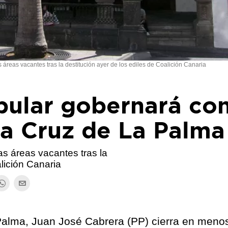
 áreas vacantes tras la destitución ayer de los ediles de Coalición Canaria
pular gobernará con
a Cruz de La Palma
as áreas vacantes tras la
alición Canaria
Palma, Juan José Cabrera (PP) cierra en meno