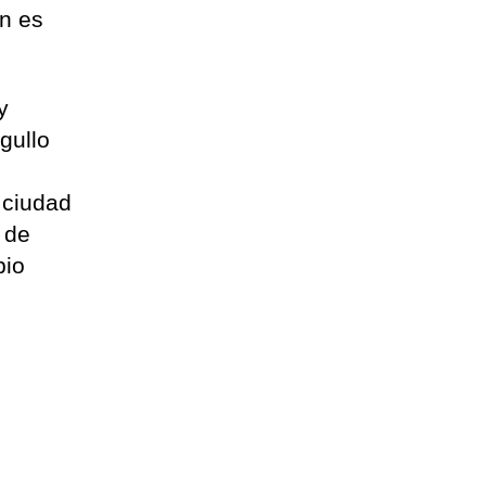
en es
y
gullo
 ciudad
s de
pio