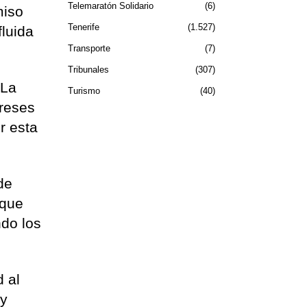
Telemaratón Solidario
6
miso
Tenerife
1.527
fluida
Transporte
7
Tribunales
307
 La
Turismo
40
ereses
r esta
de
 que
ndo los
d al
 y