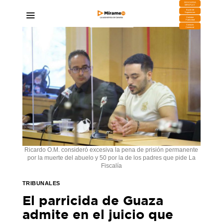
DESCARGA
MIRAPLAY
Buzón de
Sugerencias
Contratar
Publicidad
Contacto
Comercial
Ricardo O.M. consideró excesiva la pena de prisión permanente
por la muerte del abuelo y 50 por la de los padres que pide La
Fiscalía
TRIBUNALES
El parricida de Guaza
admite en el juicio que