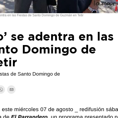
dentra en las Fiestas de Santo Domingo de Guzmán en Tetir
o’ se adentra en las
anto Domingo de
tir
iestas de Santo Domingo de
 este miércoles 07 de agosto _ redifusión sáb
ga de
El Parrandero
,
un
programa presentado p