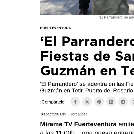
'El Parrandero' se a
FUERTEVENTURA
‘El Parrander
Fiestas de S
Guzmán en Te
'El Parrandero' se adentra en las F
Guzmán en Tetir, Puerto del Rosario
¡Compártelo!
REDACCIÓN MTV
05/08/2019
Mírame TV Fuerteventura
emite
a las 11:00h _ una nueva entre