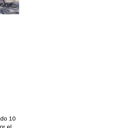
ado 10
or el