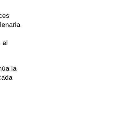
ces
lenaria
 el
núa la
 cada