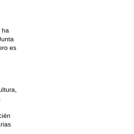
y ha
Junta
ero es
ltura,
s
cién
rias