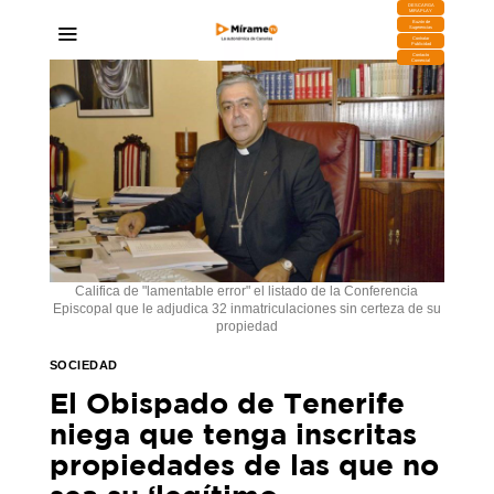
DESCARGA
MIRAPLAY
Buzón de
Sugerencias
Contratar
Publicidad
Contacto
Comercial
Califica de "lamentable error" el listado de la Conferencia
Episcopal que le adjudica 32 inmatriculaciones sin certeza de su
propiedad
SOCIEDAD
El Obispado de Tenerife
niega que tenga inscritas
propiedades de las que no