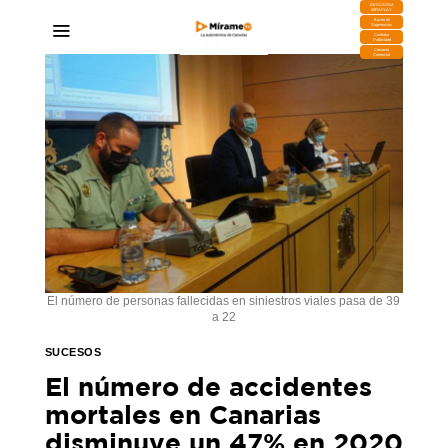
DESCARGA
MIRAPLAY
Buzón de
Sugerencias
Contratar
Publicidad
Contacto
Comercial
El número de personas fallecidas en siniestros viales pasa de 39
a 22
SUCESOS
El número de accidentes
mortales en Canarias
disminuye un 47% en 2020