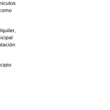
hículos
 como
quiler,
icipal
ulación
cipio