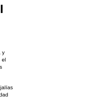
l
a y
 el
s
jalías
idad