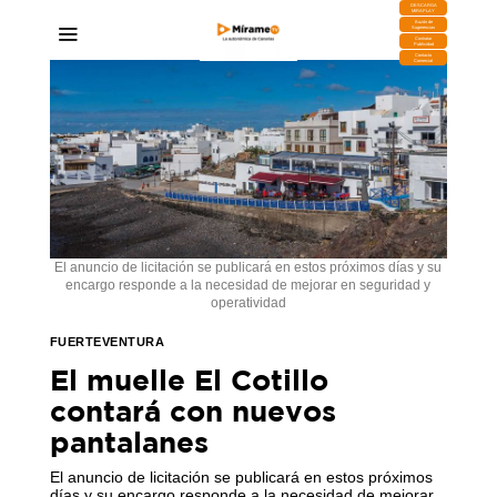
DESCARGA
MIRAPLAY
Buzón de
Sugerencias
Contratar
Publicidad
Contacto
Comercial
El anuncio de licitación se publicará en estos próximos días y su
encargo responde a la necesidad de mejorar en seguridad y
operatividad
FUERTEVENTURA
El muelle El Cotillo
contará con nuevos
pantalanes
El anuncio de licitación se publicará en estos próximos
días y su encargo responde a la necesidad de mejorar