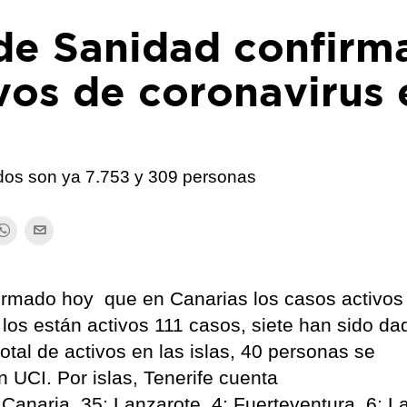
 de Sanidad confirm
ivos de coronavirus 
ados son ya 7.753 y 309 personas
firmado hoy que en Canarias los casos activos
los están activos 111 casos, siete han sido da
total de activos en las islas, 40 personas se
n UCI. Por islas, Tenerife cuenta
anaria, 35; Lanzarote, 4; Fuerteventura, 6; L