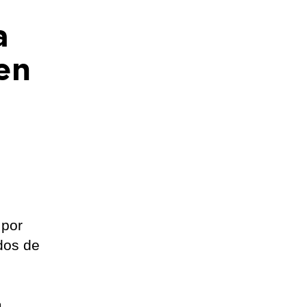
a
en
 por
dos de
a