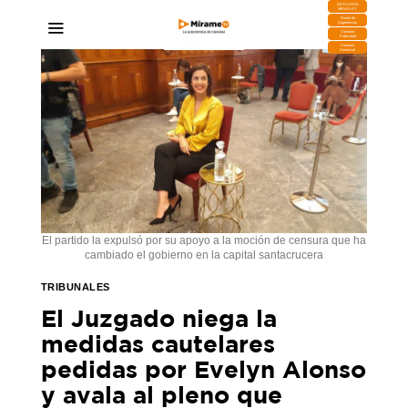
DESCARGA
MIRAPLAY
Buzón de
Sugerencias
Contratar
Publicidad
Contacto
Comercial
El partido la expulsó por su apoyo a la moción de censura que ha
cambiado el gobierno en la capital santacrucera
TRIBUNALES
El Juzgado niega la
medidas cautelares
pedidas por Evelyn Alonso
y avala al pleno que