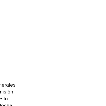
nerales
misión
esto
 fecha