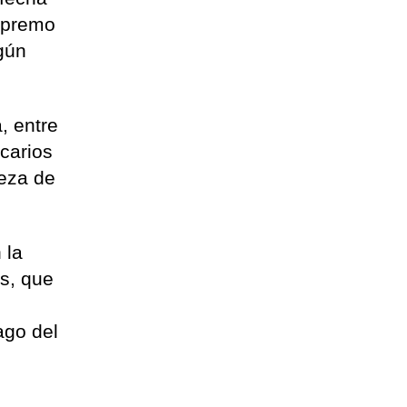
Supremo
egún
, entre
ecarios
ueza de
 la
as, que
ago del