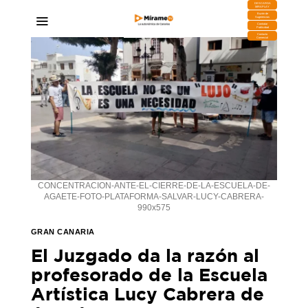
DESCARGA
MIRAPLAY
Buzón de
Sugerencias
Contratar
Publicidad
Contacto
Comercial
CONCENTRACION-ANTE-EL-CIERRE-DE-LA-ESCUELA-DE-
AGAETE-FOTO-PLATAFORMA-SALVAR-LUCY-CABRERA-
990x575
GRAN CANARIA
El Juzgado da la razón al
profesorado de la Escuela
Artística Lucy Cabrera de