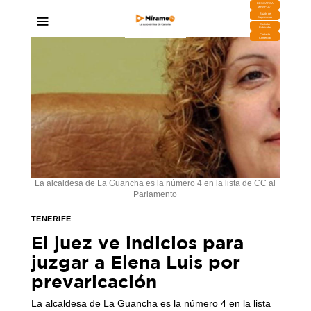
DESCARGA
MIRAPLAY
Buzón de
Sugerencias
Contratar
Publicidad
Contacto
Comercial
La alcaldesa de La Guancha es la número 4 en la lista de CC al
Parlamento
TENERIFE
El juez ve indicios para
juzgar a Elena Luis por
prevaricación
La alcaldesa de La Guancha es la número 4 en la lista