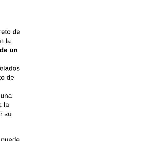
reto de
n la
 de un
a
velados
to de
 una
a la
r su
e puede