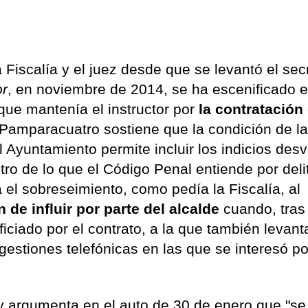
a Fiscalía y el juez desde que se levantó el sec
or
, en noviembre de 2014, se ha escenificado e
ue mantenía el instructor por
la contratación
Pamparacuatro sostiene que la condición de l
Ayuntamiento permite incluir los indicios des
tro de lo que el Código Penal entiende por deli
ra el sobreseimiento, como pedía la Fiscalía, al
n de influir por parte del alcalde
cuando, tras
iciado por el contrato, a la que también levant
 gestiones telefónicas en las que se interesó po
o y argumenta en el auto de 30 de enero que "s