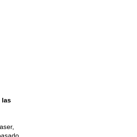
 las
aser,
 pasado