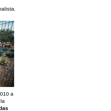
alista.
2010 a
la
ndas