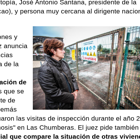
topía, José Antonio Santana, presidente de la
ao), y persona muy cercana al dirigente nacion
ones y
ez anuncia
ncias
a de la
a
tación de
os que se
nte de
además
uaron las visitas de inspección durante el año 
nosis" en Las Chumberas. El juez pide también 
ial que compare la situación de otras vivie