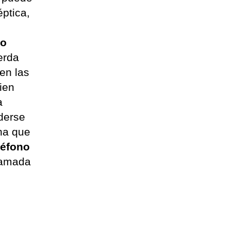
éptica,
 o
erda
en las
ien
a
nderse
ona que
léfono
llamada