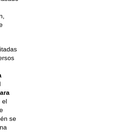
n,
e
itadas
versos
a
l
mara
 el
de
ién se
una