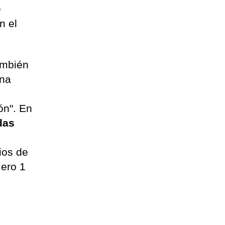
é
n el
ambién
una
ón". En
das
ios de
mero 1