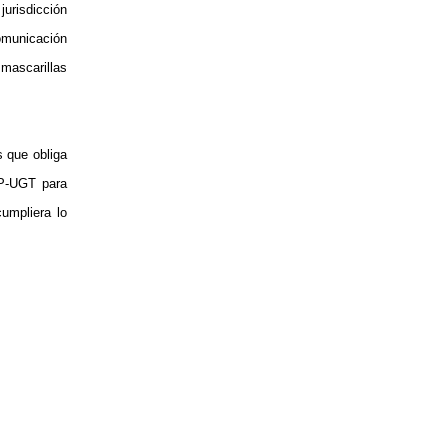
jurisdicción
omunicación
mascarillas
s que obliga
SP-UGT para
cumpliera lo