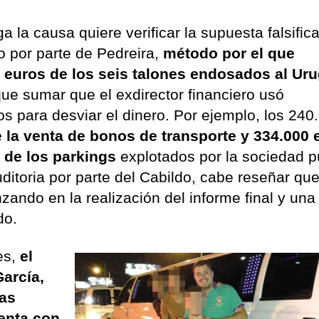
 la causa quiere verificar la supuesta falsific
o por parte de Pedreira,
método por el que
 euros de los seis talones endosados al Ur
que sumar que el exdirector financiero usó
 para desviar el dinero. Por ejemplo, los 240
 la venta de bonos de transporte y 334.000 
s de los parkings
explotados por la sociedad p
ditoria por parte del Cabildo, cabe reseñar que
ando en la realización del informe final y una
ado.
es,
el
García,
las
enta con