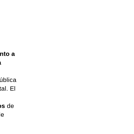
nto a
a
ública
al. El
e
os
de
de