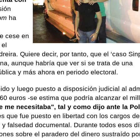
sión
com
ha
ue cese en
 el
eira. Quiere decir, por tanto, que el ‘caso Sin
rna, aunque habría que ver si se trata de una
pública y más ahora en periodo electoral.
ido y luego puesto a disposición judicial al adm
60 euros -se estima que podría alcanzar el mil
 me necesitaba", tal y como dijo ante la Pol
 es que fue puesto en libertad con los cargos de
 y falsedad documental. Durante todos esos d
iones sobre el paradero del dinero sustraído po