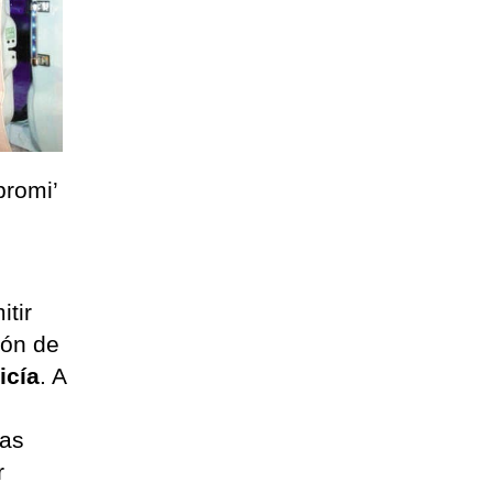
promi’
itir
lón de
icía
. A
ías
r