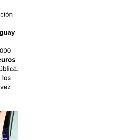
ación
uguay
.000
euros
ública.
 los
 vez