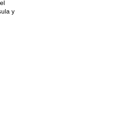
el
sula y