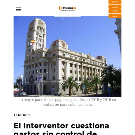
DESCARGA
MIRAPLAY
Buzón de
Sugerencias
Contratar
Publicidad
Contacto
Comercial
La mayor parte de los pagos registrados en 2015 y 2016 se
realizaron para cubrir comidas
TENERIFE
El interventor cuestiona
gastos sin control de