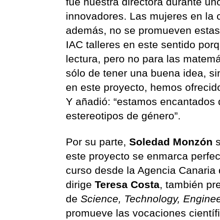
fue nuestra directora durante un
innovadores. Las mujeres en la ci
además, no se promueven estas 
IAC talleres en este sentido por
lectura, pero no para las matemá
sólo de tener una buena idea, si
en este proyecto, hemos ofrecido
Y añadió: “estamos encantados d
estereotipos de género”.
Por su parte,
Soledad Monzón
s
este proyecto se enmarca perfec
curso desde la Agencia Canaria 
dirige
Teresa Costa
, también pr
de
Science, Technology, Enginee
promueve las vocaciones científi