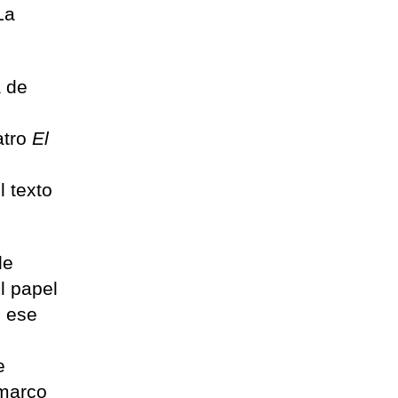
La
a de
eatro
El
l texto
de
l papel
e ese
e
 marco