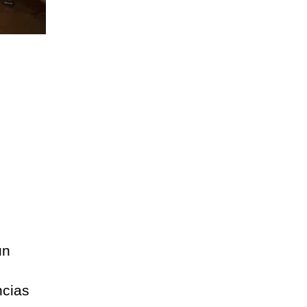
un
ncias