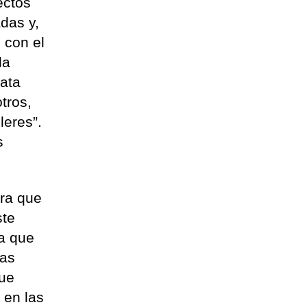
ectos
adas y,
 con el
la
rata
tros,
leres”.
s
ra que
ste
va que
las
que
 en las