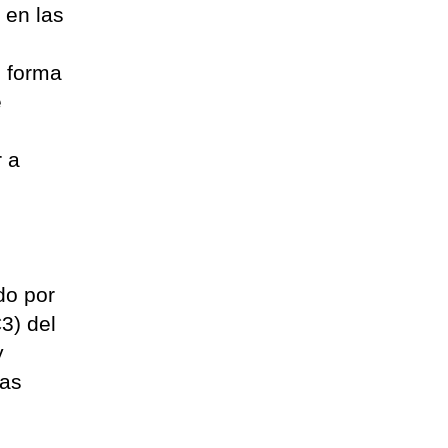
 en las
o forma
e
r a
do por
3) del
y
las