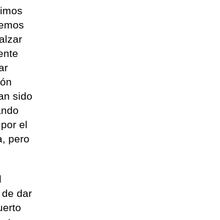
ximos
hemos
alzar
ente
ar
ión
an sido
ando
 por el
a, pero
l
 de dar
uerto