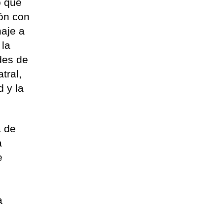
o que
ión con
naje a
 la
ades de
tral,
 y la
a de
a
e
l
a
l