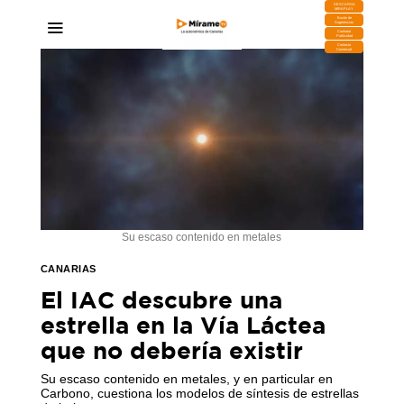
DESCARGA
MIRAPLAY
Buzón de
Sugerencias
Contratar
Publicidad
Contacto
Comercial
Su escaso contenido en metales
CANARIAS
El IAC descubre una
estrella en la Vía Láctea
que no debería existir
Su escaso contenido en metales, y en particular en
Carbono, cuestiona los modelos de síntesis de estrellas