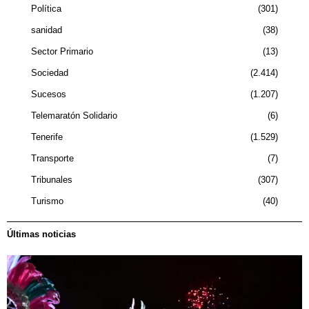
Política
301
sanidad
38
Sector Primario
13
Sociedad
2.414
Sucesos
1.207
Telemaratón Solidario
6
Tenerife
1.529
Transporte
7
Tribunales
307
Turismo
40
Últimas noticias