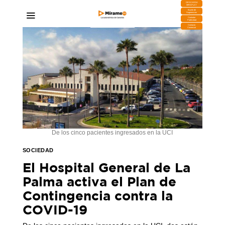
DESCARGA
MIRAPLAY
Buzón de
Sugerencias
Contratar
Publicidad
Contacto
Comercial
De los cinco pacientes ingresados en la UCI
SOCIEDAD
El Hospital General de La
Palma activa el Plan de
Contingencia contra la
COVID-19