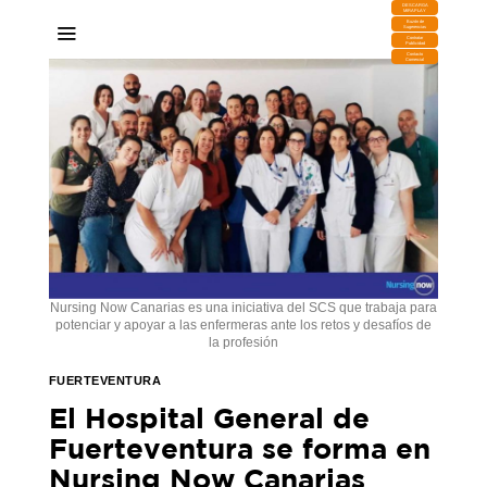
DESCARGA
MIRAPLAY
Buzón de
Sugerencias
Contratar
Publicidad
Contacto
Comercial
Nursing Now Canarias es una iniciativa del SCS que trabaja para
potenciar y apoyar a las enfermeras ante los retos y desafíos de
la profesión
FUERTEVENTURA
El Hospital General de
Fuerteventura se forma en
Nursing Now Canarias