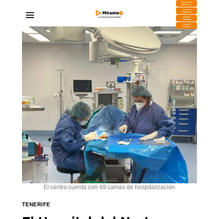
DESCARGA
MIRAPLAY
Buzón de
Sugerencias
Contratar
Publicidad
Contacto
Comercial
El centro cuenta con 49 camas de hospitalización
TENERIFE