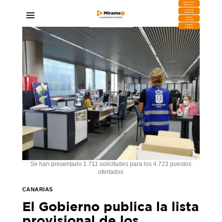
DESCARGA
MIRAPLAY
Buzón de
Sugerencias
Contratar
Publicidad
Contacto
Comercial
Se han presentado 1.711 solicitudes para los 4.723 puestos
ofertados
CANARIAS
El Gobierno publica la lista
provisional de los