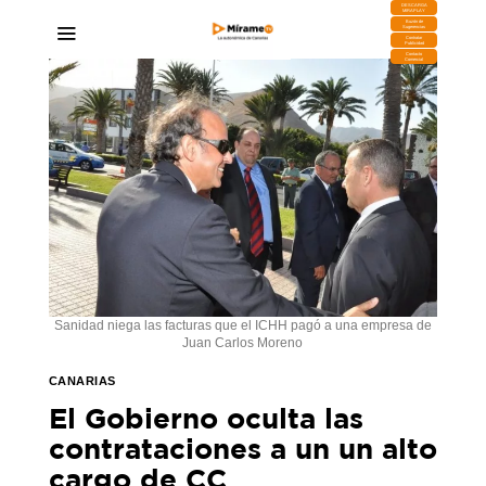
DESCARGA
MIRAPLAY
Buzón de
Sugerencias
Contratar
Publicidad
Contacto
Comercial
Sanidad niega las facturas que el ICHH pagó a una empresa de
Juan Carlos Moreno
CANARIAS
El Gobierno oculta las
contrataciones a un un alto
cargo de CC