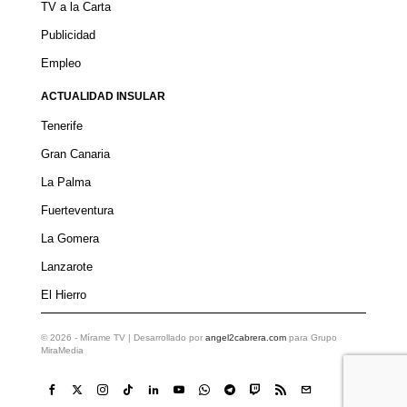
TV a la Carta
Publicidad
Empleo
ACTUALIDAD INSULAR
Tenerife
Gran Canaria
La Palma
Fuerteventura
La Gomera
Lanzarote
El Hierro
©
2026
- Mírame TV | Desarrollado por
angel2cabrera.com
para Grupo
MiraMedia