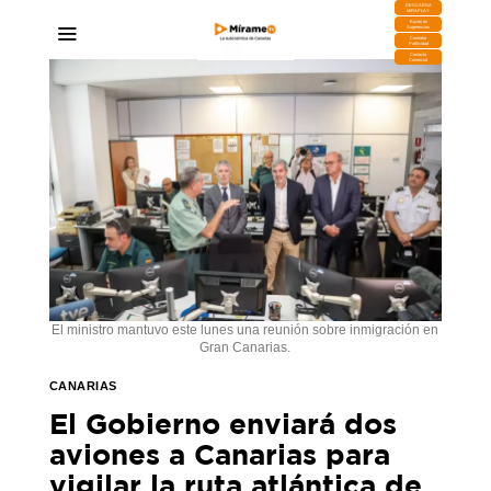
DESCARGA
MIRAPLAY
Buzón de
Sugerencias
Contratar
Publicidad
Contacto
Comercial
El ministro mantuvo este lunes una reunión sobre inmigración en
Gran Canarias.
CANARIAS
El Gobierno enviará dos
aviones a Canarias para
vigilar la ruta atlántica de