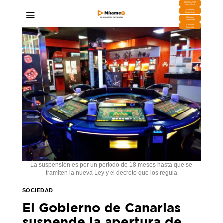
DESCARGA
MIRAPLAY
Buzón de
Sugerencias
Contratar
Publicidad
Contacto
Comercial
La suspensión es por un periodo de 18 meses hasta que se
tramiten la nueva Ley y el decreto que los regula
SOCIEDAD
El Gobierno de Canarias
suspende la apertura de