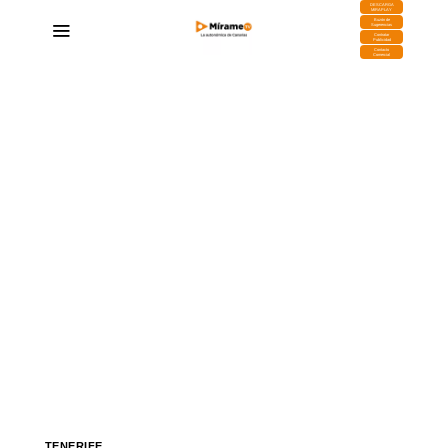
DESCARGA
MIRAPLAY
Buzón de
Sugerencias
Contratar
Publicidad
Contacto
Comercial
TENERIFE