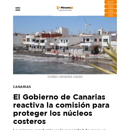
DESCARGA
MIRAPLAY
Buzón de
Sugerencias
Contratar
Publicidad
Contacto
Comercial
costas canarias casas
CANARIAS
El Gobierno de Canarias
reactiva la comisión para
proteger los núcleos
costeros