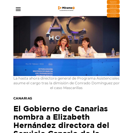
DESCARGA
MIRAPLAY
Buzón de
Sugerencias
Contratar
Publicidad
Contacto
Comercial
La hasta ahora directora general de Programa Asistenciales
asume el cargo tras la dimisión de Conrado Domínguez por
el caso Mascarillas
CANARIAS
El Gobierno de Canarias
nombra a Elizabeth
Hernández directora del