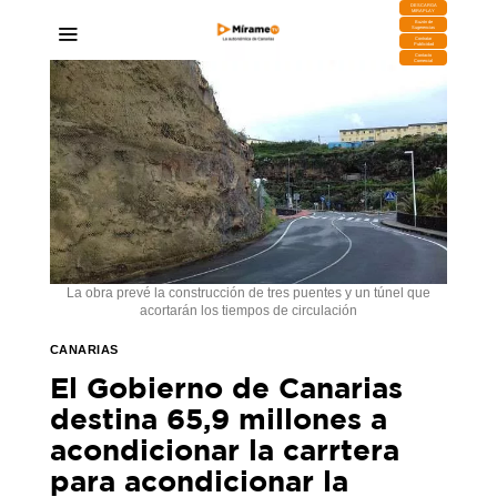
DESCARGA
MIRAPLAY
Buzón de
Sugerencias
Contratar
Publicidad
Contacto
Comercial
La obra prevé la construcción de tres puentes y un túnel que
acortarán los tiempos de circulación
CANARIAS
El Gobierno de Canarias
destina 65,9 millones a
acondicionar la carrtera
para acondicionar la