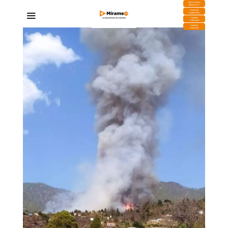
DESCARGA
MIRAPLAY
Buzón de
Sugerencias
Contratar
Publicidad
Contacto
Comercial