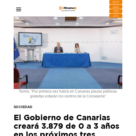
DESCARGA
MIRAPLAY
Buzón de
Sugerencias
Contratar
Publicidad
Contacto
Comercial
Torres: “Por primera vez habrá en Canarias plazas públicas
gratuitas estarán los centros de la Consejería”
SOCIEDAD
El Gobierno de Canarias
creará 3.879 de 0 a 3 años
en los próximos tres