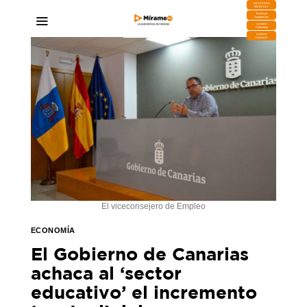
DESCARGA
MIRAPLAY
Buzón de
Sugerencias
Contratar
Publicidad
Contacto
Comercial
El viceconsejero de Empleo
ECONOMÍA
El Gobierno de Canarias
achaca al ‘sector
educativo’ el incremento