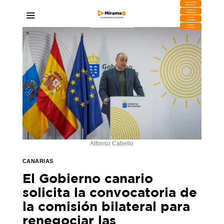
DESCARGA
MIRAPLAY
Buzón de
Sugerencias
Contratar
Publicidad
Contacto
Comercial
Alfonso Cabello
CANARIAS
El Gobierno canario
solicita la convocatoria de
la comisión bilateral para
renegociar las