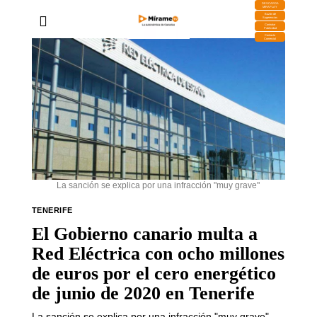
DESCARGA
MIRAPLAY
Buzón de
Sugerencias
Contratar
Publicidad
Contacto
Comercial
La sanción se explica por una infracción "muy grave"
TENERIFE
El Gobierno canario multa a
Red Eléctrica con ocho millones
de euros por el cero energético
de junio de 2020 en Tenerife
La sanción se explica por una infracción "muy grave",