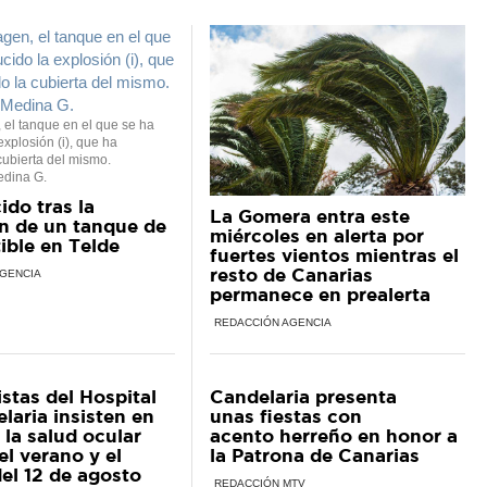
 el tanque en el que se ha
explosión (i), que ha
cubierta del mismo.
dina G.
ido tras la
La Gomera entra este
n de un tanque de
miércoles en alerta por
ble en Telde
fuertes vientos mientras el
resto de Canarias
GENCIA
permanece en prealerta
REDACCIÓN AGENCIA
istas del Hospital
Candelaria presenta
laria insisten en
unas fiestas con
 la salud ocular
acento herreño en honor a
el verano y el
la Patrona de Canarias
del 12 de agosto
REDACCIÓN MTV