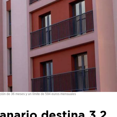
ción de 36 meses y un límite de 594 euros mensuales
anario destina 3,2