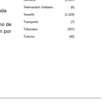
Telemaratón Solidario
6
nda
Tenerife
1.529
Transporte
7
ono de
Tribunales
307
én por
Turismo
40