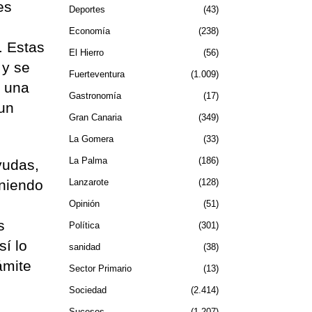
es
Deportes
43
Economía
238
r. Estas
El Hierro
56
 y se
Fuerteventura
1.009
n una
Gastronomía
17
 un
Gran Canaria
349
La Gomera
33
La Palma
186
yudas,
Lanzarote
128
oniendo
Opinión
51
s
Política
301
sí lo
sanidad
38
ámite
Sector Primario
13
Sociedad
2.414
Sucesos
1.207