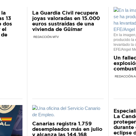
 la
La Guardia Civil recupera
as 13
joyas valoradas en 15.000
e dos
euros sustraídas de una
 el
vivienda de Güímar
 de
En la imagen,
REDACCIÓN MTV
producido la 
levantado la 
EFE/Angel Me
Un fallec
explosió
combusti
REDACCIÓN A
Especial
La Cande
proteger
Canarias registra 1.759
durante 
desempleados más en julio
eclipse 
y alcanza las 144.168