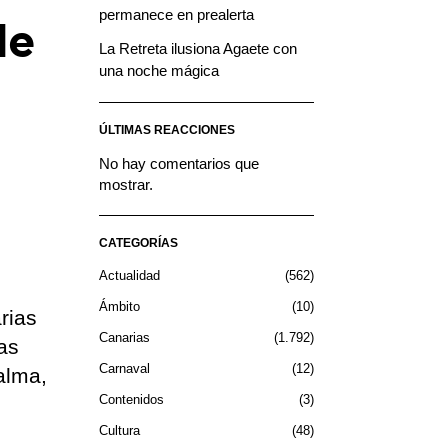
permanece en prealerta
de
La Retreta ilusiona Agaete con
una noche mágica
a
ÚLTIMAS REACCIONES
No hay comentarios que
mostrar.
CATEGORÍAS
Actualidad
562
Ámbito
10
rias
Canarias
1.792
as
Carnaval
12
alma,
Contenidos
3
Cultura
48