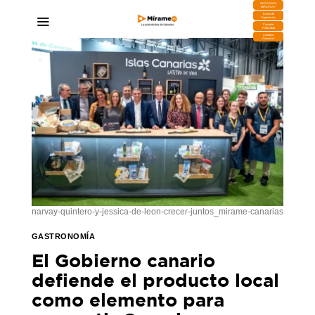
DESCARGA
MIRAPLAY
Buzón de
Sugerencias
Contratar
Publicidad
Contacto
Comercial
narvay-quintero-y-jessica-de-leon-crecer-juntos_mirame-canarias
GASTRONOMÍA
El Gobierno canario
defiende el producto local
como elemento para