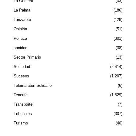
La Gomera
33
La Palma
186
Lanzarote
128
Opinión
51
Política
301
sanidad
38
Sector Primario
13
Sociedad
2.414
Sucesos
1.207
Telemaratón Solidario
6
Tenerife
1.529
Transporte
7
Tribunales
307
Turismo
40