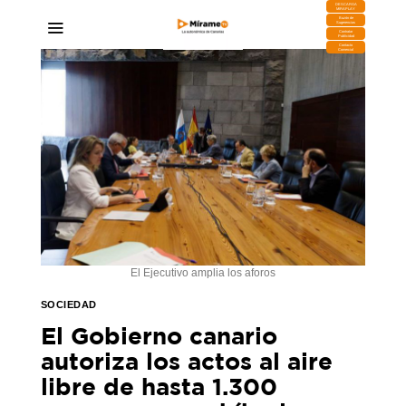
DESCARGA
MIRAPLAY
Buzón de
Sugerencias
Contratar
Publicidad
Contacto
Comercial
El Ejecutivo amplia los aforos
SOCIEDAD
El Gobierno canario
autoriza los actos al aire
libre de hasta 1.300