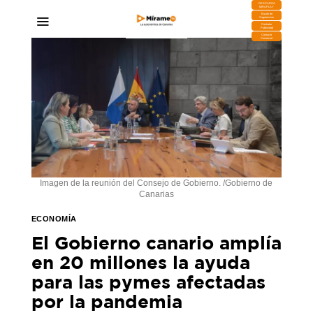
DESCARGA
MIRAPLAY
Buzón de
Sugerencias
Contratar
Publicidad
Contacto
Comercial
Imagen de la reunión del Consejo de Gobierno. /Gobierno de
Canarias
ECONOMÍA
El Gobierno canario amplía
en 20 millones la ayuda
para las pymes afectadas
por la pandemia