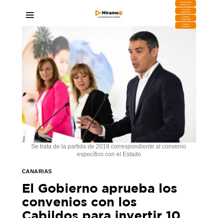
DESCARGA
MIRAPLAY
Buzón de
Sugerencias
Contratar
Publicidad
Contacto
Comercial
Se trata de la partida de 2018 correspondiente al convenio
específico con el Estado
CANARIAS
El Gobierno aprueba los
convenios con los
Cabildos para invertir 10