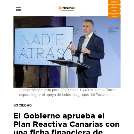
DESCARGA
MIRAPLAY
Buzón de
Sugerencias
Contratar
Publicidad
Contacto
Comercial
La inversión prevista para 2020 es de 1.440 millones / Torres
espera lograr el apoyo de todos los grupos del Parlamento
SOCIEDAD
El Gobierno aprueba el
Plan Reactiva Canarias con
una ficha financiera de