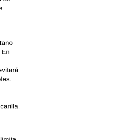
e
itano
. En
evitará
les.
arilla.
limita