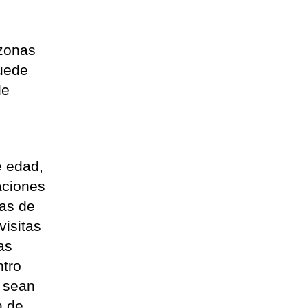
 zonas
puede
de
e edad,
aciones
ias de
visitas
as
ntro
e sean
n de