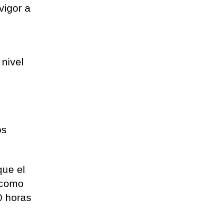
vigor a
 nivel
os
que el
 como
0 horas