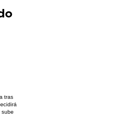
ado
a tras
ecidirá
n sube