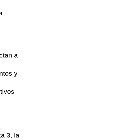
a.
ectan a
ntos y
tivos
a 3, la