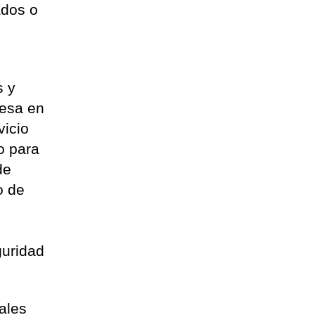
ados o
s y
mesa en
vicio
jo para
de
o de
guridad
cales