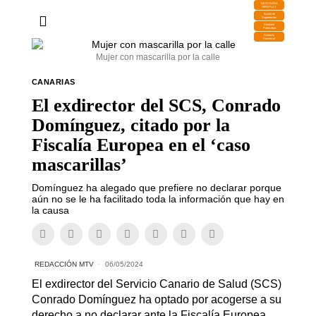
DESCARGA
MIRAPLAY
Buzón de
Sugerencias
Contratar
Publicidad
Contacto
Comercial
Mujer con mascarilla por la calle
CANARIAS
El exdirector del SCS, Conrado
Domínguez, citado por la
Fiscalía Europea en el ‘caso
mascarillas’
Domínguez ha alegado que prefiere no declarar porque
aún no se le ha facilitado toda la información que hay en
la causa
REDACCIÓN MTV
06/05/2024
El exdirector del Servicio Canario de Salud (SCS)
Conrado Domínguez ha optado por acogerse a su
derecho a no declarar ante la Fiscalía Europea,