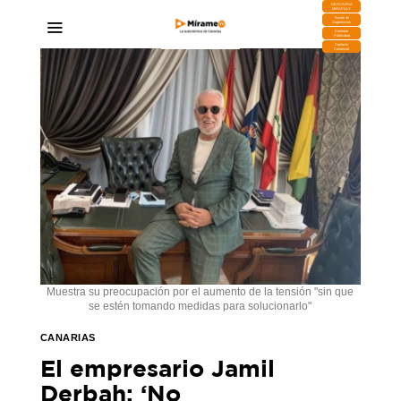
DESCARGA
MIRAPLAY
Buzón de
Sugerencias
Contratar
Publicidad
Contacto
Comercial
Muestra su preocupación por el aumento de la tensión "sin que
se estén tomando medidas para solucionarlo"
CANARIAS
El empresario Jamil
Derbah: ‘No