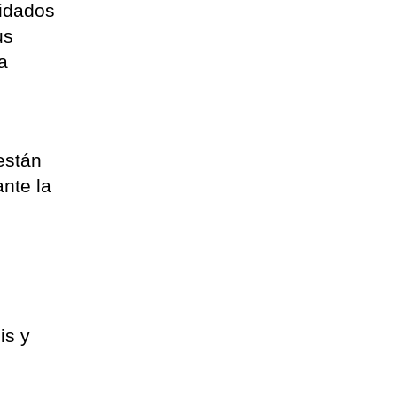
uidados
us
a
están
nte la
is y