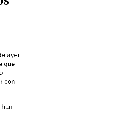
os
de ayer
ue que
to
r con
e han