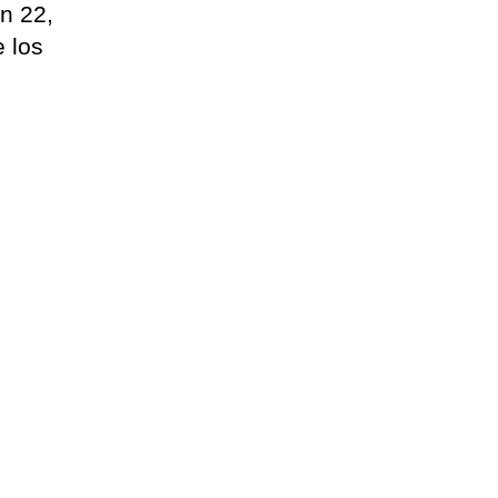
n 22,
e los
n
.